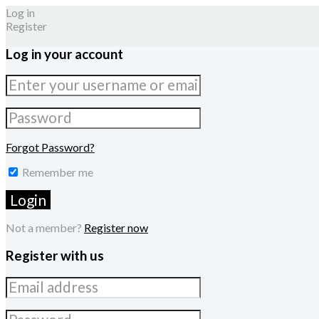
Log in
Register
Log in your account
Forgot Password?
Remember me
Not a member?
Register now
Register with us