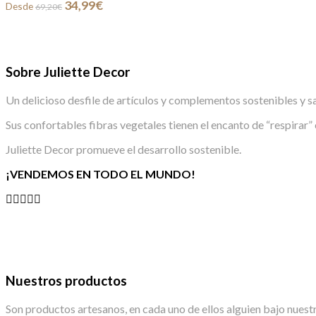
El
El
34,99
€
Las
Desde
69,20
€
precio
precio
opciones
original
actual
se
era:
es:
pueden
69,20€.
34,99€.
elegir
Sobre Juliette Decor
en
la
página
Un delicioso desfile de artículos y complementos sostenibles y s
de
Sus confortables fibras vegetales tienen el encanto de “respirar” 
producto
Juliette Decor promueve el desarrollo sostenible.
¡VENDEMOS EN TODO EL MUNDO!
Nuestros productos
Son productos artesanos, en cada uno de ellos alguien bajo nuestr