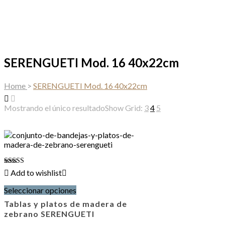
SERENGUETI Mod. 16 40x22cm
Home
>
SERENGUETI Mod. 16 40x22cm
Mostrando el único resultado
Show Grid:
3
4
5
Valorado
Add to wishlist
con
Este
4.00
Seleccionar opciones
producto
de 5
tiene
Tablas y platos de madera de
múltiples
zebrano SERENGUETI
variantes.