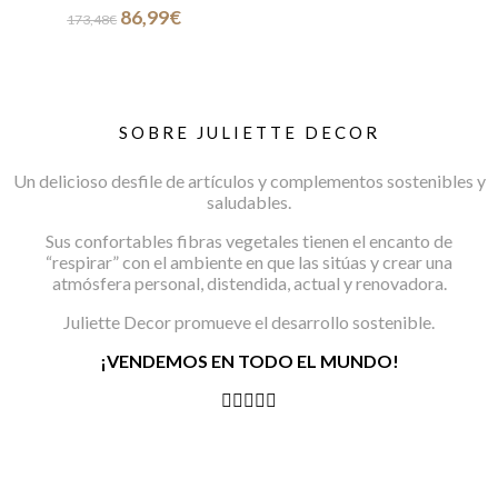
El
El
86,99
€
opciones
173,48
€
precio
precio
se
original
actual
pueden
era:
es:
elegir
173,48€.
86,99€.
en
la
SOBRE JULIETTE DECOR
página
de
Un delicioso desfile de artículos y complementos sostenibles y
producto
saludables.
Sus confortables fibras vegetales tienen el encanto de
“respirar” con el ambiente en que las sitúas y crear una
atmósfera personal, distendida, actual y renovadora.
Juliette Decor promueve el desarrollo sostenible.
¡VENDEMOS EN TODO EL MUNDO!