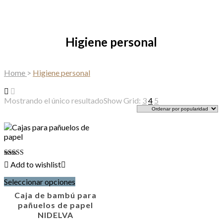
Higiene personal
Home
>
Higiene personal
Mostrando el único resultado
Show Grid:
3
4
5
Valorado
Add to wishlist
con
Este
4.00
Seleccionar opciones
producto
de 5
tiene
Caja de bambú para
múltiples
pañuelos de papel
variantes.
NIDELVA
Las