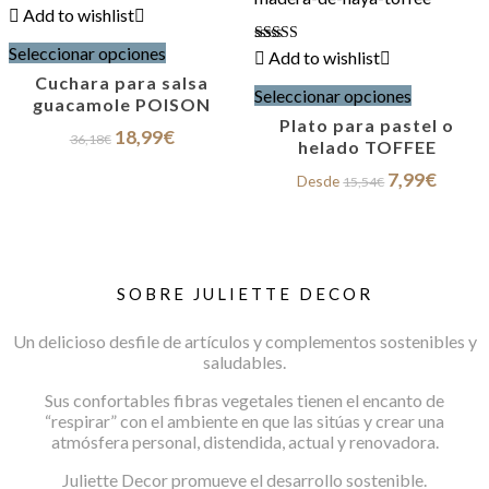
Add to wishlist
la
Este
página
Seleccionar opciones
producto
Valorado
Add to wishlist
de
con
tiene
Este
Cuchara para salsa
producto
4.96
Seleccionar opciones
múltiples
producto
de 5
guacamole POISON
variantes.
tiene
Plato para pastel o
El
El
18,99
€
Las
múltiples
36,18
€
helado TOFFEE
precio
precio
opciones
variantes.
original
actual
El
El
7,99
€
se
Las
Desde
15,54
€
era:
es:
precio
precio
pueden
opciones
36,18€.
18,99€.
original
actual
elegir
se
era:
es:
en
pueden
15,54€.
7,99€.
la
elegir
página
en
SOBRE JULIETTE DECOR
de
la
producto
página
Un delicioso desfile de artículos y complementos sostenibles y
de
saludables.
producto
Sus confortables fibras vegetales tienen el encanto de
“respirar” con el ambiente en que las sitúas y crear una
atmósfera personal, distendida, actual y renovadora.
Juliette Decor promueve el desarrollo sostenible.