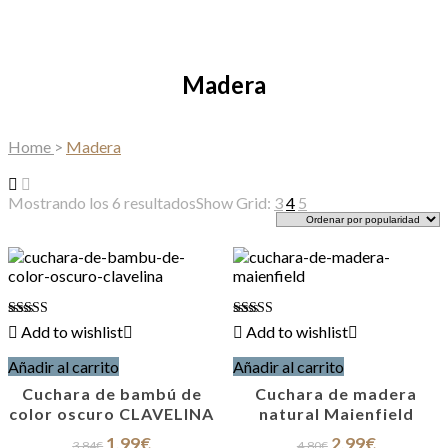
Madera
Home
>
Madera
Ordenado
Mostrando los 6 resultados
Show Grid:
3
4
5
por
popularidad
Valorado
Valorado
Add to wishlist
Add to wishlist
con
con
4.90
4.89
Añadir al carrito
Añadir al carrito
de 5
de 5
Cuchara de bambú de
Cuchara de madera
color oscuro CLAVELINA
natural Maienfield
El
El
El
El
1,99
€
2,99
€
3,84
€
4,80
€