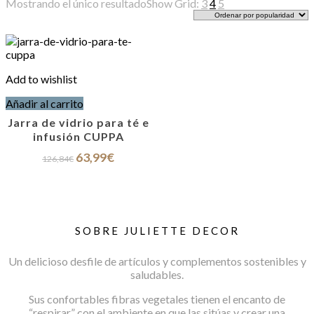
Mostrando el único resultado
Show Grid:
3
4
5
Add to wishlist
Añadir al carrito
Jarra de vidrio para té e
infusión CUPPA
El
El
63,99
€
126,84
€
precio
precio
original
actual
era:
es:
126,84€.
63,99€.
SOBRE JULIETTE DECOR
Un delicioso desfile de artículos y complementos sostenibles y
saludables.
Sus confortables fibras vegetales tienen el encanto de
“respirar” con el ambiente en que las sitúas y crear una